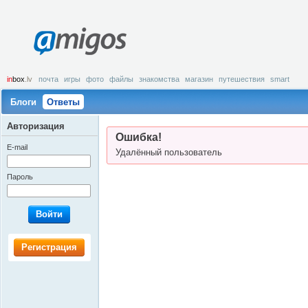
amigos
in
box
.lv
почта
игры
фото
файлы
знакомства
магазин
путешествия
smart
Блоги
Ответы
Авторизация
Ошибка!
E-mail
Удалённый пользователь
Пароль
Войти
Регистрация