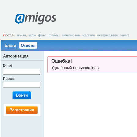
amigos
in
box
.lv
почта
игры
фото
файлы
знакомства
магазин
путешествия
smart
Блоги
Ответы
Авторизация
Ошибка!
E-mail
Удалённый пользователь
Пароль
Войти
Регистрация