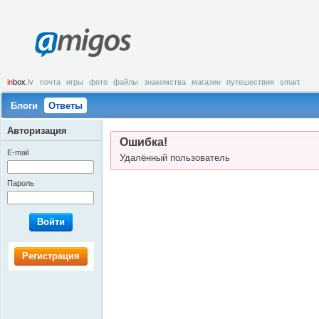
amigos
in
box
.lv
почта
игры
фото
файлы
знакомства
магазин
путешествия
smart
Блоги
Ответы
Авторизация
Ошибка!
E-mail
Удалённый пользователь
Пароль
Войти
Регистрация