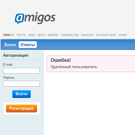
amigos
in
box
.lv
почта
игры
фото
файлы
знакомства
магазин
путешествия
smart
Блоги
Ответы
Авторизация
Ошибка!
E-mail
Удалённый пользователь
Пароль
Войти
Регистрация