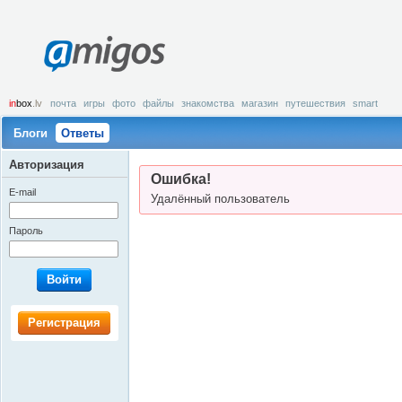
amigos
in
box
.lv
почта
игры
фото
файлы
знакомства
магазин
путешествия
smart
Блоги
Ответы
Авторизация
Ошибка!
E-mail
Удалённый пользователь
Пароль
Войти
Регистрация