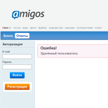
amigos
in
box
.lv
почта
игры
фото
файлы
знакомства
магазин
путешествия
smart
Блоги
Ответы
Авторизация
Ошибка!
E-mail
Удалённый пользователь
Пароль
Войти
Регистрация