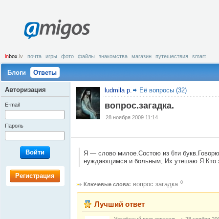
amigos
in
box
.lv
почта
игры
фото
файлы
знакомства
магазин
путешествия
smart
Блоги
Ответы
Авторизация
ludmila p.
Её вопросы (32)
вопрос.загадка.
E-mail
28 ноября 2009 11:14
Пароль
Войти
Я — слово милое.Состою из 6ти букв.Говорю,
нуждающимся и больным, Их утешаю Я.Кто 
Регистрация
0
вопрос.загадка.
Ключевые слова:
Лучший ответ