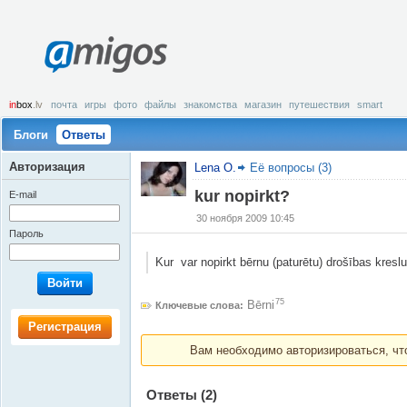
amigos
in
box
.lv
почта
игры
фото
файлы
знакомства
магазин
путешествия
smart
Блоги
Ответы
Авторизация
Lena O.
Её вопросы (3)
kur nopirkt?
E-mail
30 ноября 2009 10:45
Пароль
Kur var nopirkt bērnu (paturētu) drošības kresl
Войти
75
Bērni
Ключевые слова:
Регистрация
Вам необходимо авторизироваться, что
Ответы
(2)