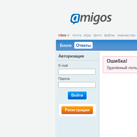
amigos
in
box
.lv
почта
игры
фото
файлы
знакомства
Блоги
Ответы
Авторизация
Ошибка!
E-mail
Удалённый поль
Пароль
Войти
Регистрация