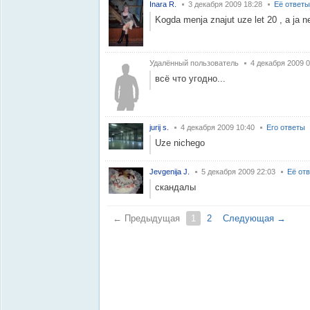
Inara R.
3 декабря 2009 18:28
Её ответы
Kogda menja znajut uze let 20 , a ja ne 
Удалённый пользователь
4 декабря 2009 0
всё что угодно...
jurij s.
4 декабря 2009 10:40
Его ответы
Uze nichego
Jevgenija J.
5 декабря 2009 22:03
Её от
скандалы
← Предыдущая
1
2
Следующая →