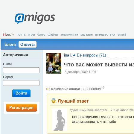
amigos
in
box
.lv
почта
игры
фото
файлы
знакомства
магазин
путешествия
smart
Блоги
Ответы
Авторизация
ina i.
Её вопросы (71)
Что вас может вывести и
E-mail
3 декабря 2009 11:07
Пароль
0
равновесие
Ключевые слова:
Войти
Лучший ответ
Регистрация
Удалённый пользователь
3 декабря 20
непроходимая глупость, которая 
анализировать что-либо