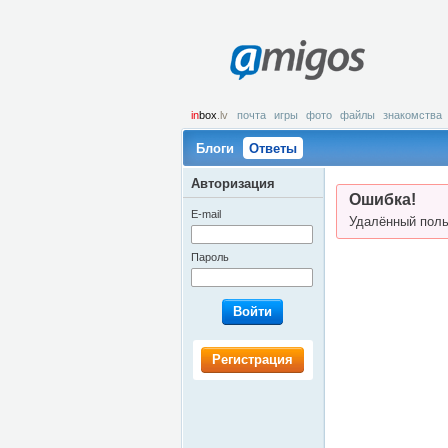
amigos
in
box
.lv
почта
игры
фото
файлы
знакомства
Блоги
Ответы
Авторизация
Ошибка!
E-mail
Удалённый поль
Пароль
Войти
Регистрация