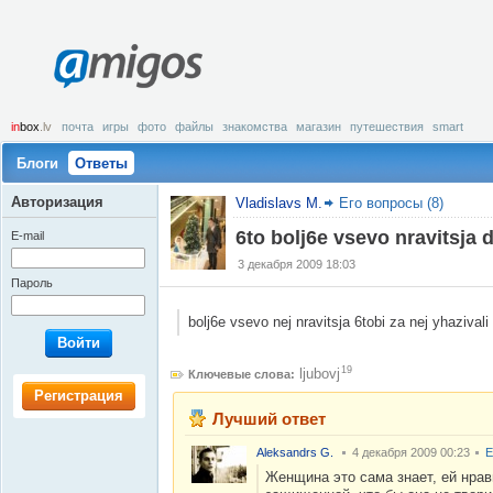
amigos
in
box
.lv
почта
игры
фото
файлы
знакомства
магазин
путешествия
smart
Блоги
Ответы
Авторизация
Vladislavs M.
Его вопросы (8)
6to bolj6e vsevo nravitsja
E-mail
3 декабря 2009 18:03
Пароль
bolj6e vsevo nej nravitsja 6tobi za nej yhazivali l
Войти
19
ljubovj
Ключевые слова:
Регистрация
Лучший ответ
Aleksandrs G.
4 декабря 2009 00:23
Е
Женщина это сама знает, ей нрав