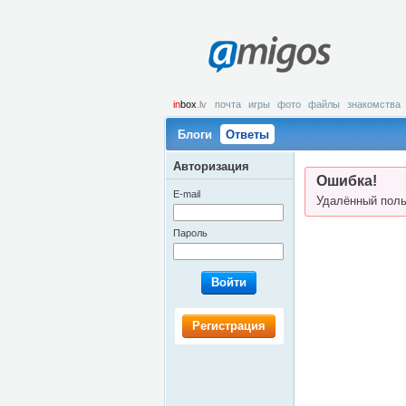
amigos
in
box
.lv
почта
игры
фото
файлы
знакомства
Блоги
Ответы
Авторизация
Ошибка!
E-mail
Удалённый поль
Пароль
Войти
Регистрация