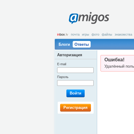
amigos
in
box
.lv
почта
игры
фото
файлы
знакомства
Блоги
Ответы
Авторизация
Ошибка!
E-mail
Удалённый поль
Пароль
Войти
Регистрация