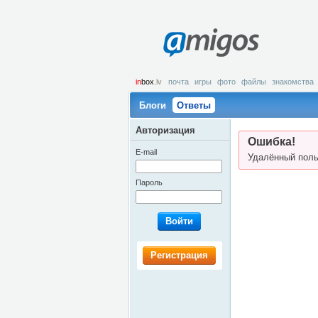
amigos
in
box
.lv
почта
игры
фото
файлы
знакомства
Блоги
Ответы
Авторизация
Ошибка!
E-mail
Удалённый поль
Пароль
Войти
Регистрация