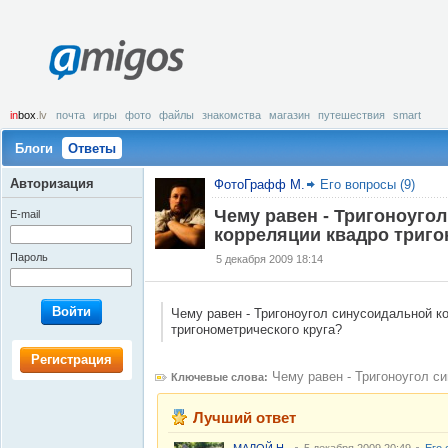
amigos
in
box
.lv
почта
игры
фото
файлы
знакомства
магазин
путешествия
smart
Блоги
Ответы
Авторизация
ФотоГрафф M.
Его вопросы (9)
Чему равен - Тригоноуго
E-mail
корреляции квадро триго
Пароль
5 декабря 2009 18:14
Войти
Чему равен - Тригоноугол синусоидальной к
тригонометрического круга?
Регистрация
Чему равен - Тригоноугол с
Ключевые слова:
Лучший ответ