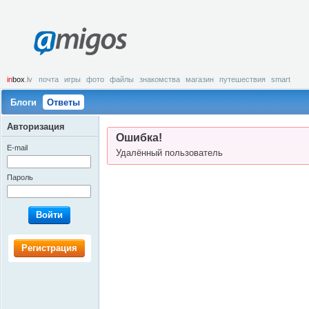
amigos
in
box
.lv
почта
игры
фото
файлы
знакомства
магазин
путешествия
smart
Блоги
Ответы
Авторизация
Ошибка!
E-mail
Удалённый пользователь
Пароль
Войти
Регистрация