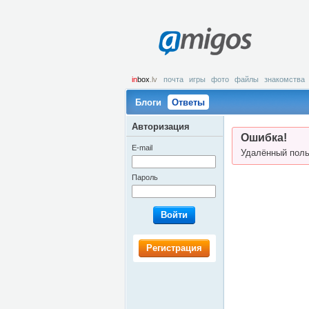
amigos
in
box
.lv
почта
игры
фото
файлы
знакомства
Блоги
Ответы
Авторизация
Ошибка!
E-mail
Удалённый поль
Пароль
Войти
Регистрация