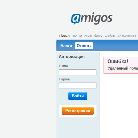
amigos
in
box
.lv
почта
игры
фото
файлы
знакомства
Блоги
Ответы
Авторизация
Ошибка!
E-mail
Удалённый поль
Пароль
Войти
Регистрация