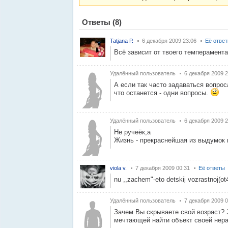
Ответы
(8)
Tatjana Р.
6 декабря 2009 23:06
Её отве
Всё зависит от твоего темперамента
Удалённый пользователь
6 декабря 2009 2
А если так часто задаваться вопрос
что останется - одни вопросы.
Удалённый пользователь
6 декабря 2009 2
Не ручеёк,а
Жизнь - прекраснейшая из выдумок 
viola v.
7 декабря 2009 00:31
Её ответы
nu ,,zachem"-eto detskij vozrastnoj(ot
Удалённый пользователь
7 декабря 2009 0
Зачем Вы скрываете свой возраст? 
мечтающей найти объект своей нер