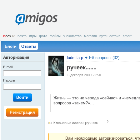
amigos
in
box
.lv
почта
игры
фото
файлы
знакомства
магазин
путешествия
smart
Блоги
Ответы
Авторизация
ludmila p.
Её вопросы (32)
ручеек.......
E-mail
6 декабря 2009 22:50
Пароль
Войти
Жизнь — это не череда «сейчас» и «немедл
вопросов «зачем?»…
Регистрация
0
ручеек.......
Ключевые слова:
Вам необходимо авторизироваться, что