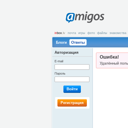
amigos
in
box
.lv
почта
игры
фото
файлы
знакомства
Блоги
Ответы
Авторизация
Ошибка!
E-mail
Удалённый поль
Пароль
Войти
Регистрация