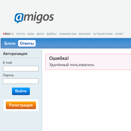
amigos
in
box
.lv
почта
игры
фото
файлы
знакомства
магазин
путешествия
smart
Блоги
Ответы
Авторизация
Ошибка!
E-mail
Удалённый пользователь
Пароль
Войти
Регистрация