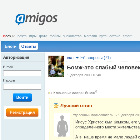
amigos
in
box
.lv
почта
игры
фото
файлы
знакомства
магазин
путешествия
smart
Блоги
Ответы
Авторизация
ina i.
Её вопросы (71)
Бомж-это слабый человек
E-mail
9 декабря 2009 16:40
Пароль
0
бомж
Ключевые слова:
Войти
Лучший ответ
Регистрация
Удалённый пользователь
9 декабря 20
Иисус Христос был бомжом, его 
определённого места жительства
А в наше время не мало людей 