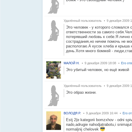
Удалённый пользователь
9 декабря 2009 1
Это человек - у которого сломался 
ответственности за самого себя.Че
потерявший любовь к себе.Я лично
сострадания,но ничем помочь не м
распологаю.А кусок хлеба и крыша 
день.Хотя много бомжей - люди,ста
МАЛОЙ Н.
9 декабря 2009 18:08
Его от
Это убитый человек, но ещё живой
Удалённый пользователь
9 декабря 2009 1
Это образ жизни.
ВОЛОДЯ P.
9 декабря 2009 16:44
Его о
Estj 2(e kategorii bomzxhov - odni spi
nado,adrugie nahodjatrabotu,i snimaju
normaljnij chelovek