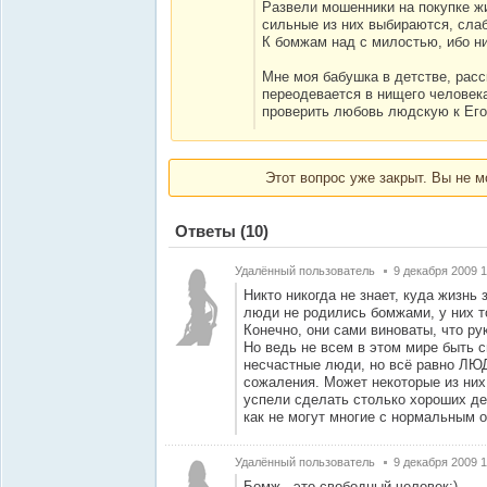
Развели мошенники на покупке ж
сильные из них выбираются, сла
К бомжам над с милостью, ибо ни 
Мне моя бабушка в детстве, расс
переодевается в нищего человека
проверить любовь людскую к Его
Этот вопрос уже закрыт. Вы не м
Ответы
(10)
Удалённый пользователь
9 декабря 2009 1
Никто никогда не знает, куда жизнь 
люди не родились бомжами, у них т
Конечно, они сами виноваты, что ру
Но ведь не всем в этом мире быть 
несчастные люди, но всё равно ЛЮД
сожаления. Может некоторые из них
успели сделать столько хороших де
как не могут многие с нормальным 
Удалённый пользователь
9 декабря 2009 1
Бомж - это свободный человек:)