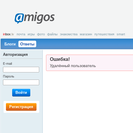
amigos
in
box
.lv
почта
игры
фото
файлы
знакомства
магазин
путешествия
smart
Блоги
Ответы
Авторизация
Ошибка!
E-mail
Удалённый пользователь
Пароль
Войти
Регистрация