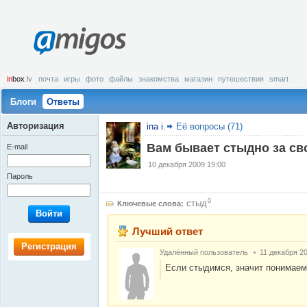
amigos
in
box
.lv
почта
игры
фото
файлы
знакомства
магазин
путешествия
smart
Блоги
Ответы
Авторизация
ina i.
Её вопросы (71)
Вам бывает стыдно за св
E-mail
10 декабря 2009 19:00
Пароль
0
стыд
Ключевые слова:
Войти
Лучший ответ
Регистрация
Удалённый пользователь
11 декабря 2
Если стыдимся, значит понимаем,