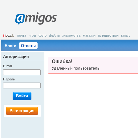
amigos
in
box
.lv
почта
игры
фото
файлы
знакомства
магазин
путешествия
smart
Блоги
Ответы
Авторизация
Ошибка!
E-mail
Удалённый пользователь
Пароль
Войти
Регистрация