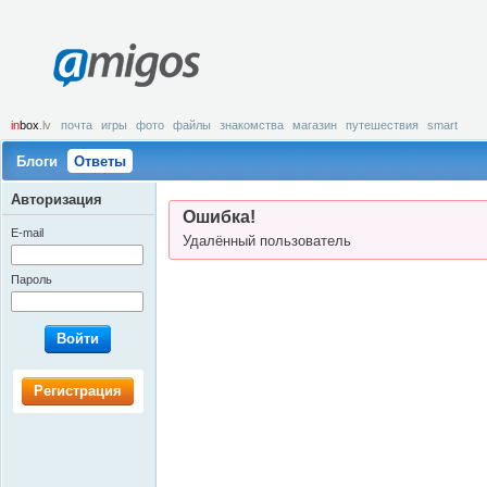
amigos
in
box
.lv
почта
игры
фото
файлы
знакомства
магазин
путешествия
smart
Блоги
Ответы
Авторизация
Ошибка!
E-mail
Удалённый пользователь
Пароль
Войти
Регистрация