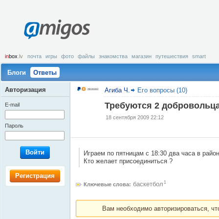
amigos
in
box
.lv
почта
игры
фото
файлы
знакомства
магазин
путешествия
smart
Блоги
Ответы
Авторизация
Агиба Ч.
Его вопросы (10)
Требуются 2 добровольца
E-mail
18 сентября 2009 22:12
Пароль
Войти
Играем по пятницам с 18:30 два часа в райо
Кто желает присоединиться ?
Регистрация
1
баскетбол
Ключевые слова:
Вам необходимо авторизироваться, что