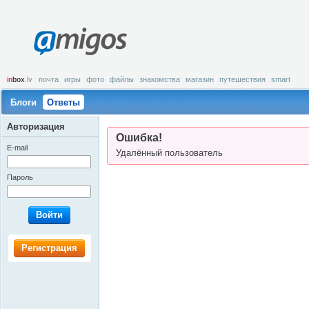
amigos
in
box
.lv
почта
игры
фото
файлы
знакомства
магазин
путешествия
smart
Блоги
Ответы
Авторизация
Ошибка!
E-mail
Удалённый пользователь
Пароль
Войти
Регистрация