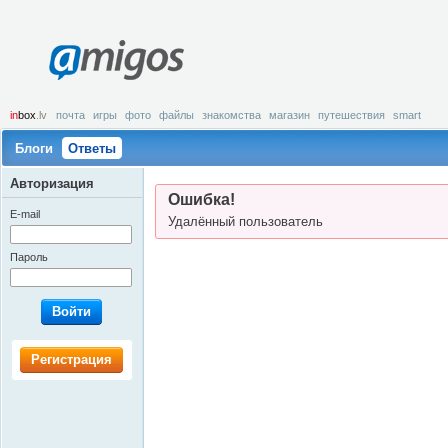
amigos
in
box
.lv
почта
игры
фото
файлы
знакомства
магазин
путешествия
smart
Блоги
Ответы
Авторизация
Ошибка!
E-mail
Удалённый пользователь
Пароль
Войти
Регистрация