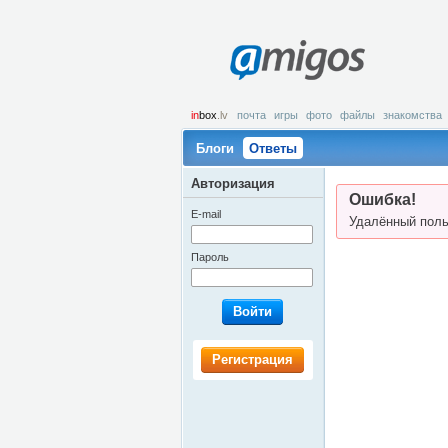
amigos
in
box
.lv
почта
игры
фото
файлы
знакомства
Блоги
Ответы
Авторизация
Ошибка!
E-mail
Удалённый поль
Пароль
Войти
Регистрация