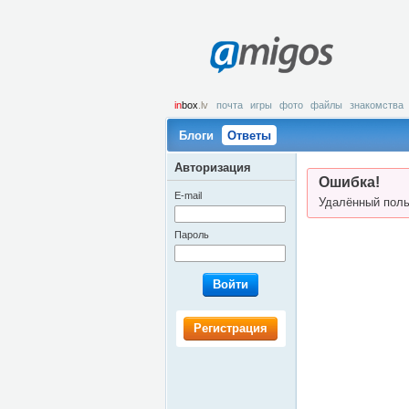
amigos
in
box
.lv
почта
игры
фото
файлы
знакомства
Блоги
Ответы
Авторизация
Ошибка!
E-mail
Удалённый поль
Пароль
Войти
Регистрация