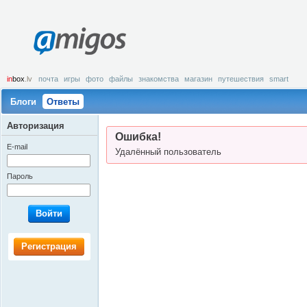
amigos
in
box
.lv
почта
игры
фото
файлы
знакомства
магазин
путешествия
smart
Блоги
Ответы
Авторизация
Ошибка!
E-mail
Удалённый пользователь
Пароль
Войти
Регистрация