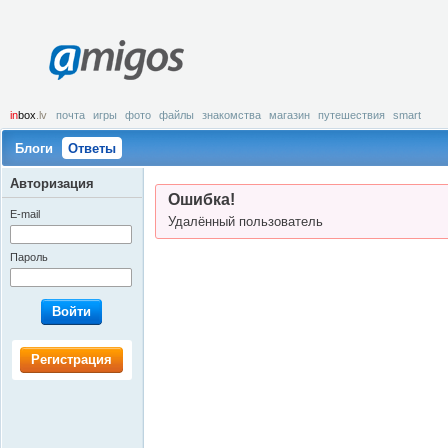
amigos
in
box
.lv
почта
игры
фото
файлы
знакомства
магазин
путешествия
smart
Блоги
Ответы
Авторизация
Ошибка!
E-mail
Удалённый пользователь
Пароль
Войти
Регистрация