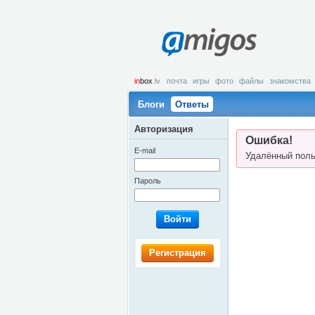
amigos
in
box
.lv
почта
игры
фото
файлы
знакомства
Блоги
Ответы
Авторизация
Ошибка!
E-mail
Удалённый поль
Пароль
Войти
Регистрация