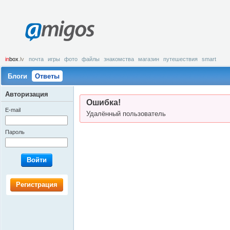
amigos
in
box
.lv
почта
игры
фото
файлы
знакомства
магазин
путешествия
smart
Блоги
Ответы
Авторизация
Ошибка!
E-mail
Удалённый пользователь
Пароль
Войти
Регистрация