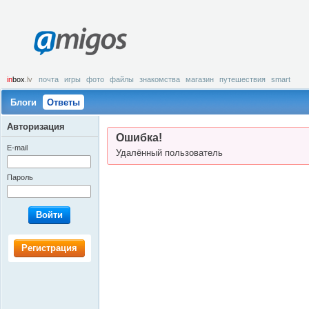
amigos
in
box
.lv
почта
игры
фото
файлы
знакомства
магазин
путешествия
smart
Блоги
Ответы
Авторизация
Ошибка!
E-mail
Удалённый пользователь
Пароль
Войти
Регистрация