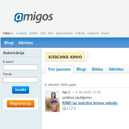
amigos
in
box
.lv
e-pasts
spēles
foto
files
iepazīšanās
veikals
ceļojumi
smart
Blogi
Atbildes
Autorizācija
класика кино
E-pasts
Visi jaunumi
Blogi
Bildes
Atbildes
Parole
4. oktobrī, 2025 gada
Ienākt
Aija V.
4. okt 2025. 17:16
uzdeva jautājumu
KINO lai mācītos krievu valodu
Reģistrācija
1
2