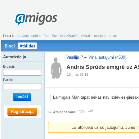
amigos
in
box
.lv
e-pasts
spēles
foto
files
iepazīšanās
veikals
ceļojumi
smart
Blogi
Atbildes
Autorizācija
Vasilijs P.
Viņa jautājumi (4530)
Andris Sprūds emigrē uz 
E-pasts
13. mai. 05:13
Parole
Ienākt
Laimīgais.Man tāpat nekas nav izdevies-piesak
Reģistrācija
126
Tāls.
Atslegas vārdi:
Lai atbildētu uz šo jautājumu, Jums i