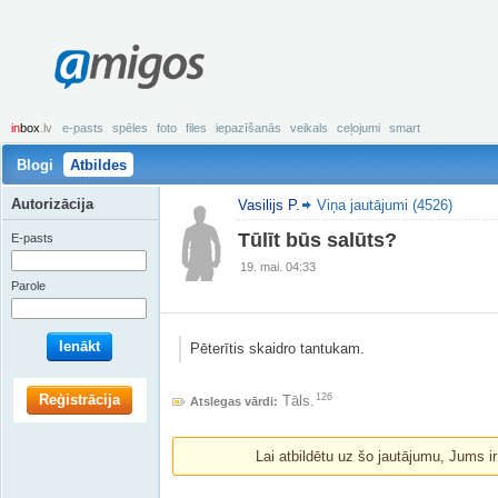
amigos
in
box
.lv
e-pasts
spēles
foto
files
iepazīšanās
veikals
ceļojumi
smart
Blogi
Atbildes
Autorizācija
Vasilijs P.
Viņa jautājumi (4526)
Tūlīt būs salūts?
E-pasts
19. mai. 04:33
Parole
Ienākt
Pēterītis skaidro tantukam.
Reģistrācija
126
Tāls.
Atslegas vārdi:
Lai atbildētu uz šo jautājumu, Jums i