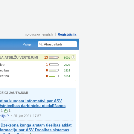
по-русски
english
Reģistrācija
Palīgs
?
ŅA ATBILŽU VĒRTĒJUMI
13
8001
īve
1
2929
iecibas
0
1814
lestība
0
1614
DZĪGI JAUTĀJUMI
utina kungam informatīvi par ASV
stniecības darbinieku piedalīšanos
1
1
ilijs P.
25. jan 2021. 17:57
Dzeksona kunga arstam tiesibas atklat
nformaciju par ASV Drosibas sistemas