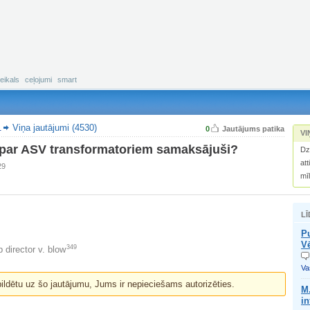
eikals
ceļojumi
smart
.
Viņa jautājumi (4530)
0
Jautājums patika
VI
 par ASV transformatoriem samaksājuši?
Dz
att
29
mī
LĪ
P
Vē
349
p director v. blow
Vas
bildētu uz šo jautājumu, Jums ir nepieciešams autorizēties.
M.
i