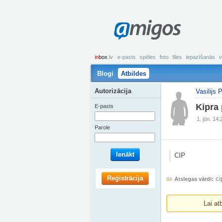
amigos
in
box
.lv
e-pasts
spēles
foto
files
iepazīšanās
v
Blogi
Atbildes
Autorizācija
Vasilijs P
Kipra
E-pasts
1. jūn. 14:
Parole
Ienākt
CIP
Reģistrācija
ci
Atslegas vārdi:
Lai at