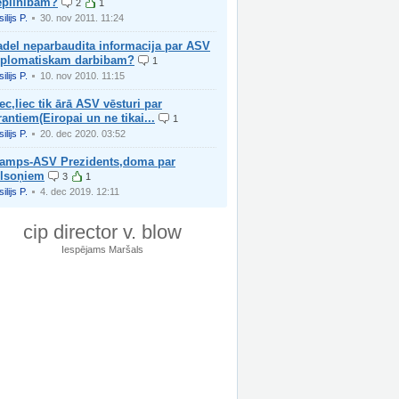
epilnibam?
2
1
ilijs P.
30. nov 2011. 11:24
adel neparbaudita informacija par ASV
iplomatiskam darbibam?
1
ilijs P.
10. nov 2010. 11:15
ec,liec tik ārā ASV vēsturi par
antiem(Eiropai un ne tikai...
1
ilijs P.
20. dec 2020. 03:52
ramps-ASV Prezidents,doma par
ilsoņiem
3
1
ilijs P.
4. dec 2019. 12:11
cip director v. blow
Iespējams Maršals