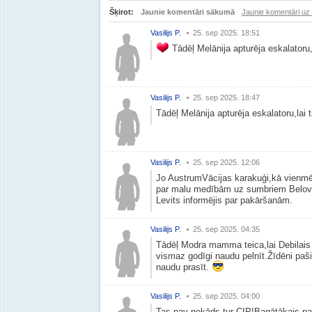
Šķirot:
Jaunie komentāri sākumā
Jaunie komentāri uz
Vasilijs P.
25. sep 2025. 18:51
Tādēļ Melānija apturēja eskalatoru,l
Vasilijs P.
25. sep 2025. 18:47
Tādēļ Melānija apturēja eskalatoru,lai t
Vasilijs P.
25. sep 2025. 12:06
Jo AustrumVācijas karakuģi,kā vienmēr 
par malu medībām uz sumbriem Belove
Levits informējis par pakāršanām.
Vasilijs P.
25. sep 2025. 04:35
Tādēļ Modra mamma teica,lai Debilais e
vismaz godīgi naudu pelnīt.Žīdēni paši 
naudu prasīt.
Vasilijs P.
25. sep 2025. 04:00
Tas nav nekāds tur CIP!Bagātākais pa