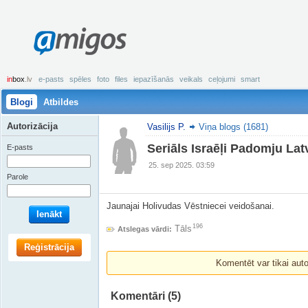
amigos
in
box
.lv
e-pasts
spēles
foto
files
iepazīšanās
veikals
ceļojumi
smart
Blogi
Atbildes
Autorizācija
Vasilijs P.
Viņa blogs (1681)
Seriāls Israēļi Padomju Latv
E-pasts
25. sep 2025. 03:59
Parole
Jaunajai Holivudas Vēstniecei veidošanai.
Ienākt
196
Tāls
Atslegas vārdi:
Reģistrācija
Komentēt var tikai autori
Komentāri
(5)