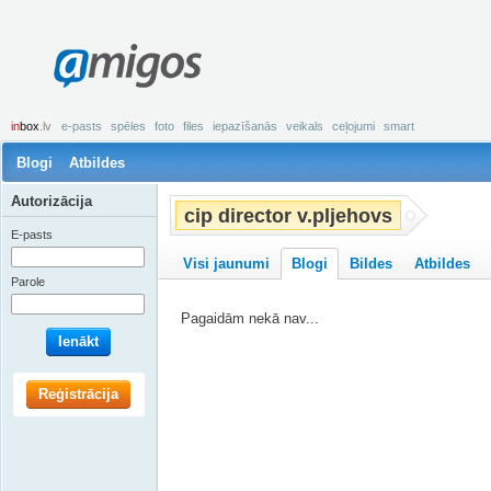
amigos
in
box
.lv
e-pasts
spēles
foto
files
iepazīšanās
veikals
ceļojumi
smart
Blogi
Atbildes
Autorizācija
cip director v.pljehovs
E-pasts
Visi jaunumi
Blogi
Bildes
Atbildes
Parole
Pagaidām nekā nav...
Ienākt
Reģistrācija