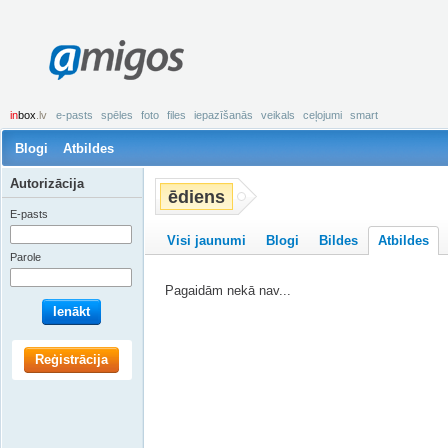
amigos
in
box
.lv
e-pasts
spēles
foto
files
iepazīšanās
veikals
ceļojumi
smart
Blogi
Atbildes
Autorizācija
ēdiens
E-pasts
Visi jaunumi
Blogi
Bildes
Atbildes
Parole
Pagaidām nekā nav...
Ienākt
Reģistrācija