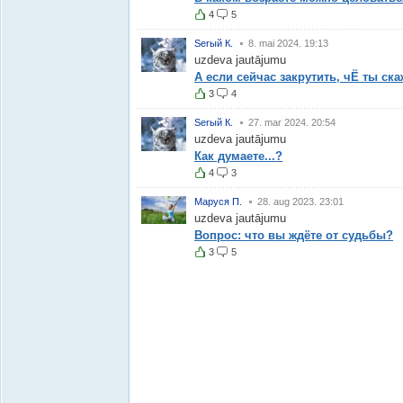
4
5
Serый К.
8. mai 2024. 19:13
uzdeva jautājumu
А если сейчас закрутить, чЁ ты ск
3
4
Serый К.
27. mar 2024. 20:54
uzdeva jautājumu
Как думаете...?
4
3
Маруся П.
28. aug 2023. 23:01
uzdeva jautājumu
Вопрос: что вы ждёте от судьбы?
3
5