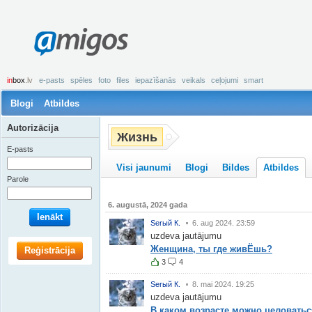
amigos
in
box
.lv
e-pasts
spēles
foto
files
iepazīšanās
veikals
ceļojumi
smart
Blogi
Atbildes
Autorizācija
Жизнь
E-pasts
Visi jaunumi
Blogi
Bildes
Atbildes
Parole
6. augustā, 2024 gada
Ienākt
Serый К.
6. aug 2024. 23:59
uzdeva jautājumu
Женщина, ты где живЁшь?
Reģistrācija
3
4
Serый К.
8. mai 2024. 19:25
uzdeva jautājumu
В каком возрасте можно целоватьс