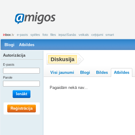
amigos
in
box
.lv
e-pasts
spēles
foto
files
iepazīšanās
veikals
ceļojumi
smart
Blogi
Atbildes
Autorizācija
Diskusija
E-pasts
Visi jaunumi
Blogi
Bildes
Atbildes
Parole
Pagaidām nekā nav...
Ienākt
Reģistrācija