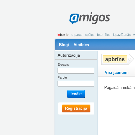
amigos
in
box
.lv
e-pasts
spēles
foto
files
iepazīšanās
v
Blogi
Atbildes
Autorizācija
apbrīns
E-pasts
Visi jaunumi
Parole
Pagaidām nekā na
Ienākt
Reģistrācija