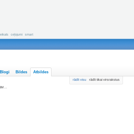
eikals
ceļojumi
smart
Blogi
Bildes
Atbildes
rādīt visu
rādīt tikai virsrakstus
v...