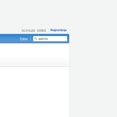
по-русски
english
Reģistrācija
Palīgs