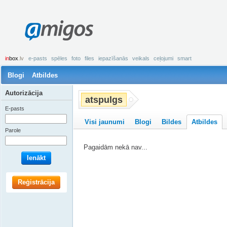
amigos
in
box
.lv
e-pasts
spēles
foto
files
iepazīšanās
veikals
ceļojumi
smart
Blogi
Atbildes
Autorizācija
atspulgs
E-pasts
Visi jaunumi
Blogi
Bildes
Atbildes
Parole
Pagaidām nekā nav...
Ienākt
Reģistrācija