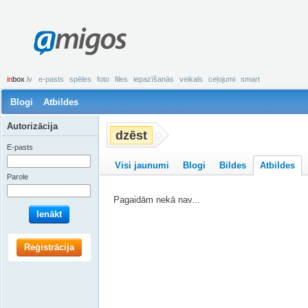
amigos
in
box
.lv
e-pasts
spēles
foto
files
iepazīšanās
veikals
ceļojumi
smart
Blogi
Atbildes
Autorizācija
dzēst
E-pasts
Visi jaunumi
Blogi
Bildes
Atbildes
Parole
Pagaidām nekā nav...
Ienākt
Reģistrācija