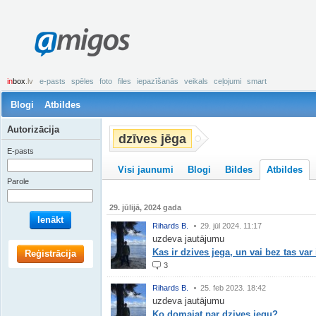
amigos
in
box
.lv
e-pasts
spēles
foto
files
iepazīšanās
veikals
ceļojumi
smart
Blogi
Atbildes
Autorizācija
dzīves jēga
E-pasts
Visi jaunumi
Blogi
Bildes
Atbildes
Parole
29. jūlijā, 2024 gada
Ienākt
Rihards B.
29. jūl 2024. 11:17
uzdeva jautājumu
Kas ir dzives jega, un vai bez tas var 
Reģistrācija
3
Rihards B.
25. feb 2023. 18:42
uzdeva jautājumu
Ko domajat par dzives jegu?